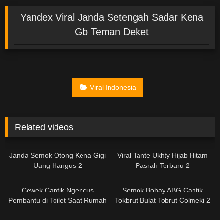
Yandex Viral Janda Setengah Sadar Kena
Gb Teman Deket
Viral Indonesia
Related videos
41:58
Janda Semok Otong Kena Gigi
Viral Tante Ukhty Hijab Hitam
Uang Hangus 2
Pasrah Terbaru 2
06:20
01:44
Cewek Cantik Ngencus
Semok Bohay ABG Cantik
Pembantu di Toilet Saat Rumah
Tokbrut Bulat Tobrut Colmeki 2
Sepi
07:05
39:19