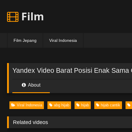
Skip
to
Film
content
Film Jepang
Viral Indonesia
Yandex Video Barat Posisi Enak Sama
About
Viral Indonesia
abg hijab
hijab
hijab cantik
Related videos
04:18