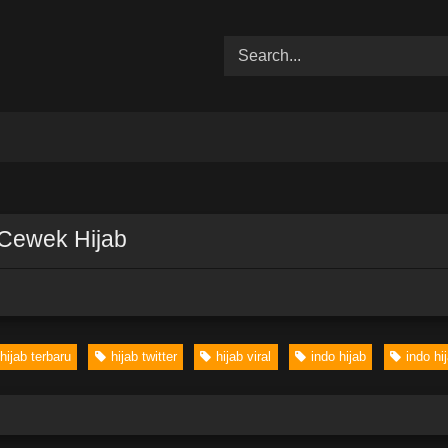
 Cewek Hijab
hijab terbaru
hijab twitter
hijab viral
indo hijab
indo hij
02:10