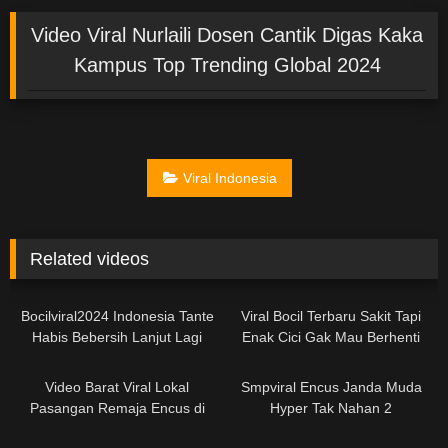
Video Viral Nurlaili Dosen Cantik Digas Kaka
Kampus Top Trending Global 2024
Viral Indonesia
Related videos
03:09
01:33
Bocilviral2024 Indonesia Tante
Viral Bocil Terbaru Sakit Tapi
Habis Bebersih Lanjut Lagi
Enak Cici Gak Mau Berhenti
Encus
DiEntot
02:39
13:58
Video Barat Viral Lokal
Smpviral Encus Janda Muda
Pasangan Remaja Encus di
Hyper Tak Nahan 2
Kamar 2
04:59
10:25