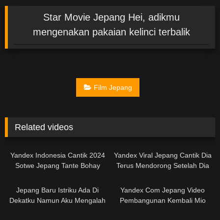
Star Movie Jepang Hei, adikmu
mengenakan pakaian kelinci terbalik
Film Jepang
Related videos
02:47:39
02:34:00
Yandex Indonesia Cantik 2024
Yandex Viral Jepang Cantik Dia
Sotwe Jepang Tante Bohay
Terus Mendorong Setelah Dia
Balikan Sama Mantan Rasa
Cums. Mengalami Piston
02:32:35
02:01:00
Yang Hilang Datang Kembali
Gemetar Payudara Untuk
Jepang Baru Istriku Ada Di
Yandex Com Jepang Video
Pertama Kalinya Mai Ito
Dekatku Namun Aku Mengalah
Pembangunan Kembali Mio
Pada Bisikan Kotor Seorang
Oshima ZUKO-113
02:00:00