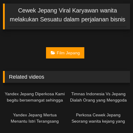
Cewek Jepang Viral Karyawan wanita
melakukan Sesuatu dalam perjalanan bisnis
Film Jepang
Related videos
01:55:37
Yandex Jepang Diperkosa Kami
Timnas Indonesia Vs Jepang
begitu bersemangat sehingga
Dialah Orang yang Menggoda
kami terus bercinta sampai
Adiknya
02:19:00
03:02:00
keinginan kami habis
Yandex Jepang Mertua
Perkosa Cewek Jepang
Menantu Istri Terangsang
Seorang wanita kejang yang
Dengan Payudara Besar
tidak tahan dengan rangsangan
02:45:32
01:58:23