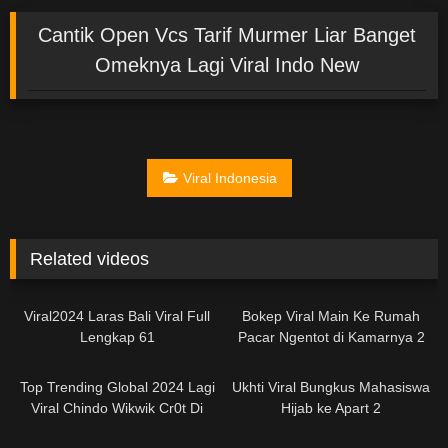
Cantik Open Vcs Tarif Murmer Liar Banget
Omeknya Lagi Viral Indo New
Viral Indonesia
Related videos
01:02
10:36
Viral2024 Laras Bali Viral Full
Bokep Viral Main Ke Rumah
Lengkap 61
Pacar Ngentot di Kamarnya 2
02:43
11:48
Top Trending Global 2024 Lagi
Ukhti Viral Bungkus Mahasiswa
Viral Chindo Wikwik Cr0t Di
Hijab ke Apart 2
Mulut
03:46
02:00