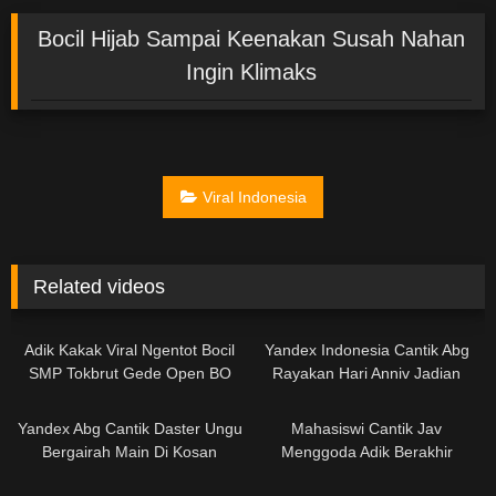
Bocil Hijab Sampai Keenakan Susah Nahan
Ingin Klimaks
Viral Indonesia
Related videos
02:00
01:02
Adik Kakak Viral Ngentot Bocil
Yandex Indonesia Cantik Abg
SMP Tokbrut Gede Open BO
Rayakan Hari Anniv Jadian
Mereka Di Hotel Bermesraan 2
02:09
15:32
Yandex Abg Cantik Daster Ungu
Mahasiswi Cantik Jav
Bergairah Main Di Kosan
Menggoda Adik Berakhir
Pemerkosaan
14:23
01:34