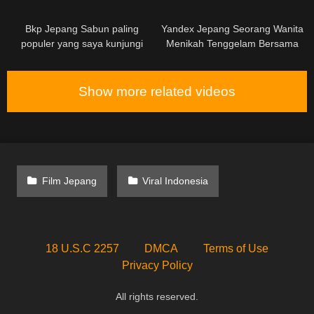
berdada besar yang tidak tahan
Penginapan Resor Sumber Air
01:57:00
Panas
Bkp Jepang Sabun paling
Yandex Jepang Seorang Wanita
populer yang saya kunjungi
Menikah Tenggelam Bersama
dalam perjalanan bisnis adalah
Suaminya Jauh Dari Rumah
Nina Nishimura, seorang
Chisato Hiiragi
manajer wanita dari sebuah
Show more related videos
mobil angkuh yang merupakan
mitra bisnis dan melakukan
suntikan vagina tanpa batas.
Film Jepang
Viral Indonesia
18 U.S.C 2257
DMCA
Terms of Use
Privacy Policy
All rights reserved.